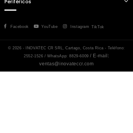
Periféricos
Facebook
YouTube
Instagram
TikTok
© 2026 - INOVATEC CR SRL, Cartago, Costa Rica - Teléfono:
/ E-mail:
2552-1526 /
WhatsApp: 8829-6009
ventas@inovateccr.com