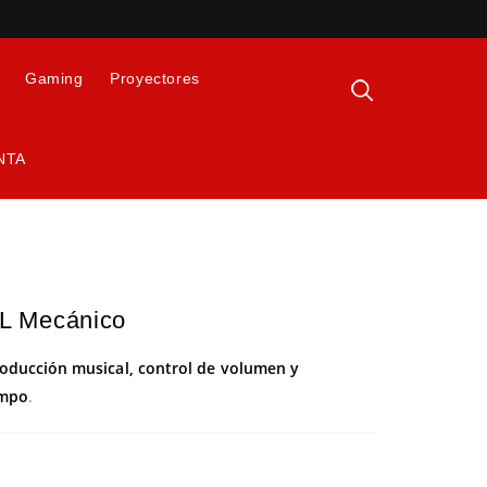
Gaming
Proyectores
NTA
L Mecánico
roducción musical, control de volumen y
empo
.