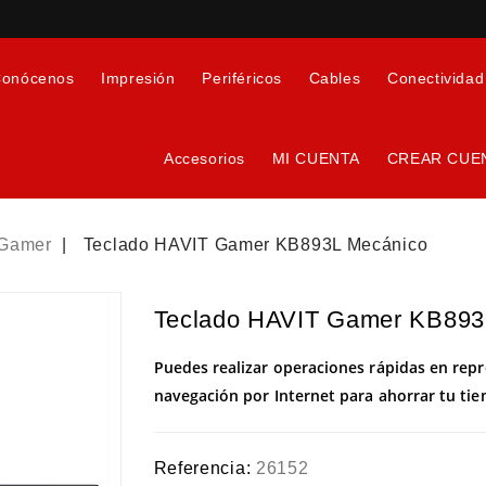
onócenos
Impresión
Periféricos
Cables
Conectividad
Accesorios
MI CUENTA
CREAR CUE
 Gamer
Teclado HAVIT Gamer KB893L Mecánico
Teclado HAVIT Gamer KB893
Puedes realizar operaciones rápidas en rep
navegación por Internet para ahorrar tu ti
Referencia:
26152