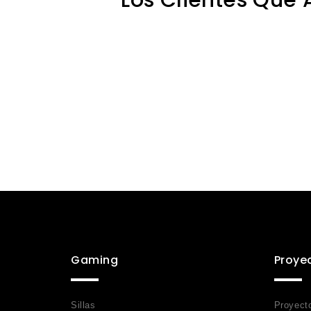
Gaming
Proye
Sillas
Proyect